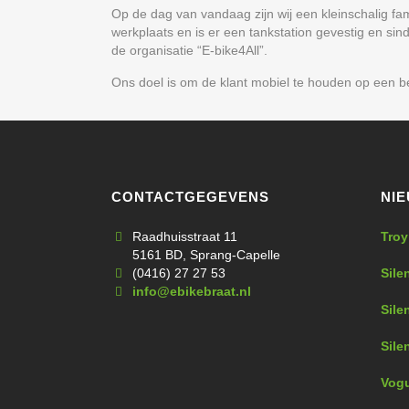
Op de dag van vandaag zijn wij een kleinschalig fam
werkplaats en is er een tankstation gevestig en s
de organisatie “E-bike4All”.
Ons doel is om de klant mobiel te houden op een b
CONTACTGEGEVENS
NI
Raadhuisstraat 11
Troy
5161 BD, Sprang-Capelle
(0416) 27 27 53
Sile
info@ebikebraat.nl
Sile
Sile
Vog