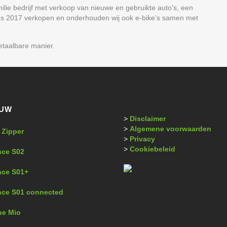
ilie bedrijf met verkoop van nieuwe en gebruikte auto’s, een
inds 2017 verkopen en onderhouden wij ook e-bike’s samen met
etaalbare manier.
EUW
>
Disclaimer
>
Algemene voorwaarden
 Zipper
>
Privacy
>
Cookiebeleid
nce S02
nce S01+
nce S01 connected
ue Mio