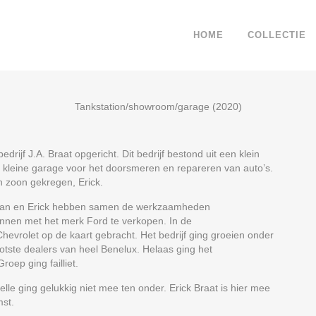
HOME
COLLECTIE
Tankstation/showroom/garage (2020)
drijf J.A. Braat opgericht. Dit bedrijf bestond uit een klein
en kleine garage voor het doorsmeren en repareren van auto’s.
 zoon gekregen, Erick.
Sjaan en Erick hebben samen de werkzaamheden
egonnen met het merk Ford te verkopen. In de
Chevrolet op de kaart gebracht. Het bedrijf ging groeien onder
tste dealers van heel Benelux. Helaas ging het
roep ging failliet.
elle ging gelukkig niet mee ten onder. Erick Braat is hier mee
mst.