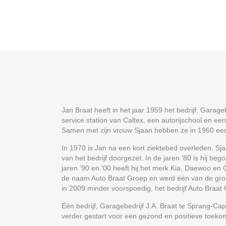
Jan Braat heeft in het jaar 1959 het bedrijf: Garagebe
service station van Caltex, een autorijschool en e
Samen met zijn vrouw Sjaan hebben ze in 1960 een
In 1970 is Jan na een kort ziektebed overleden. 
van het bedrijf doorgezet. In de jaren ’80 is hij b
jaren ’90 en ’00 heeft hij het merk Kia, Daewoo en 
de naam Auto Braat Groep en werd één van de groo
in 2009 minder voorspoedig, het bedrijf Auto Braat G
Één bedrijf, Garagebedrijf J.A. Braat te Sprang-Cap
verder gestart voor een gezond en positieve toeko